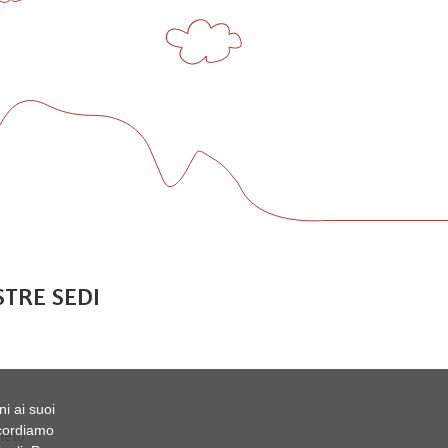
STRE SEDI
ni ai suoi
Ricordiamo
neto