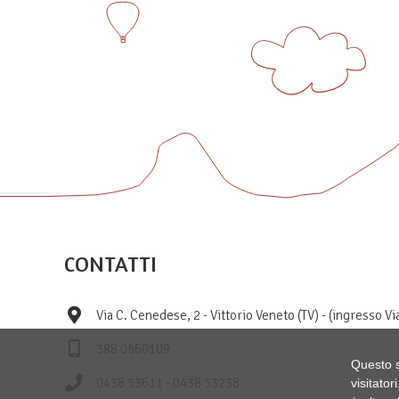
CONTATTI
Via C. Cenedese, 2 - Vittorio Veneto (TV) - (ingresso Vi
388 0560109
Questo si
0438 53611 - 0438 53238
visitator