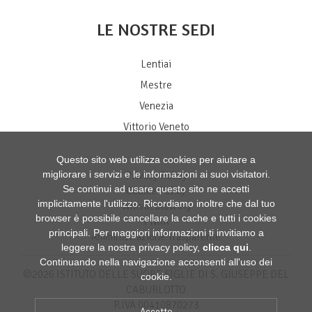
LE NOSTRE SEDI
Lentiai
Mestre
Venezia
Vittorio Veneto
Questo sito web utilizza cookies per aiutare a
migliorare i servizi e le informazioni ai suoi visitatori.
Privacy Policy
Se continui ad usare questo sito ne accetti
Cookie Policy
implicitamente l'utilizzo. Ricordiamo inoltre che dal tuo
Whistleblowing
browser è possibile cancellare la cache e tutti i cookies
PNRR
principali. Per maggiori informazioni ti invitiamo a
Amministrazione Trasparente
leggere la nostra privacy policy,
clicca qui
.
Continuando nella navigazione acconsenti all'uso dei
©2026 ISTITUTO DELLE SUORE FIGLIE DI S. GIUSEPPE DEL
cookie.
CABURLOTTO
P.IVA 00410870273